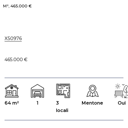
M², 465.000 €
X50976
465.000 €
64 m²
1
3
Mentone
Oui
locali