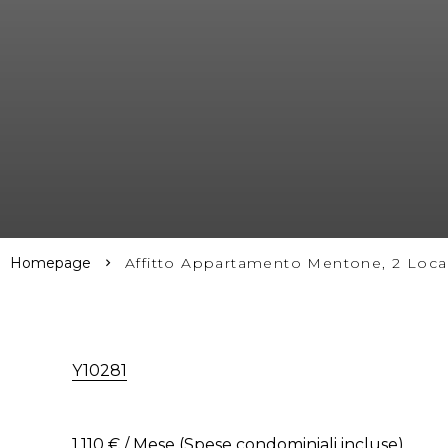
Homepage
Affitto Appartamento Mentone, 2 Locali
Y10281
1.110 € / Mese (Spese condominiali incluse)