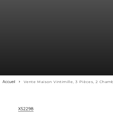
Accueil
Vente Maison Vintimille, 3 Pièces, 2 Cham
X52298