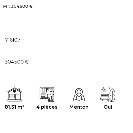
M², 304 500 €
Y16107
304 500 €
81.31 m²
4 pièces
Menton
Oui