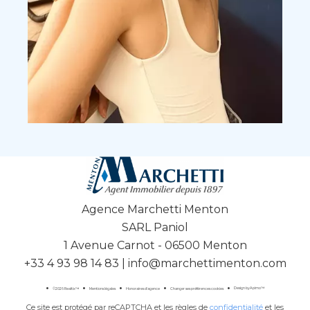
Agence Marchetti Menton
SARL Paniol
1 Avenue Carnot - 06500 Menton
+33 4 93 98 14 83
|
info@marchettimenton.com
Design by
Apimo™
©2026 Realtix™
Mentions légales
Honoraires d'agence
Changer ses préférences cookies
Ce site est protégé par reCAPTCHA et les règles de
confidentialité
et les