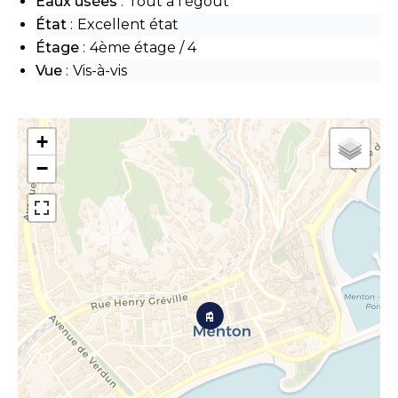
Eaux usées
Tout à l'égout
État
Excellent état
Étage
4ème étage / 4
Vue
Vis-à-vis
+
−